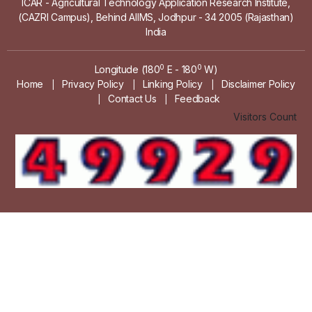
ICAR - Agricultural Technology Application Research Institute,
(CAZRI Campus), Behind AIIMS, Jodhpur - 34 2005 (Rajasthan)
India
0
0
Longitude (180
E - 180
W)
Home
Privacy Policy
Linking Policy
Disclaimer Policy
|
|
|
Contact Us
Feedback
|
|
Visitors Count